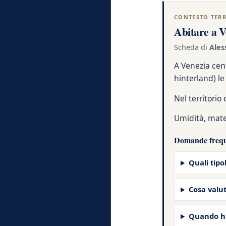
CONTESTO TERR
Abitare a V
Scheda di
Ales
A Venezia cent
hinterland) le
Nel territorio 
Umidità, mate
Domande freque
Quali tipo
Cosa valu
Quando ha