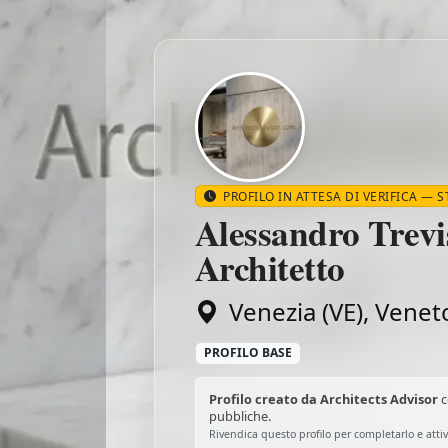
PROFILO IN ATTESA DI VERIFICA — 
Alessandro Trevi
Architetto
Venezia (VE), Venet
Alessandro Trevisanello Architetto
PROFILO BASE
Profilo creato da Architects Advisor
c
pubbliche.
Rivendica questo profilo per completarlo e attiv