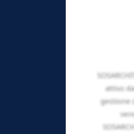
SOSARCHITE
attivo d
gestione d
vend
SOSARCHIT