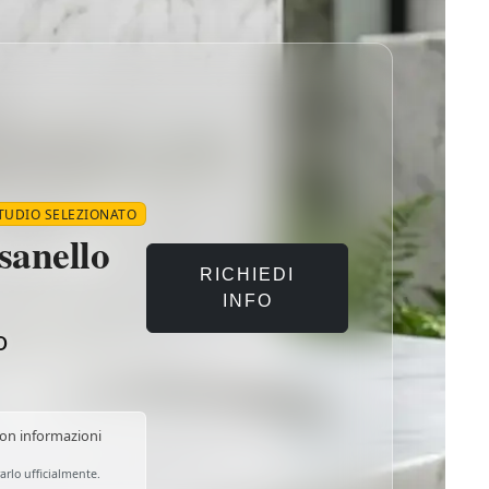
STUDIO SELEZIONATO
sanello
RICHIEDI
INFO
o
 · Venezia (VE), Veneto · Specializzazioni: Studio architettur
on informazioni
arlo ufficialmente.