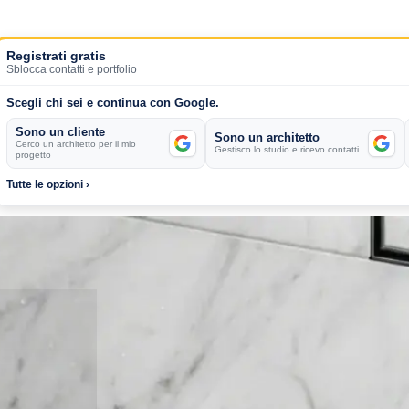
Registrati gratis
Sblocca contatti e portfolio
Scegli chi sei e continua con Google.
Sono un cliente
Sono un architetto
Cerco un architetto per il mio
Gestisco lo studio e ricevo contatti
progetto
Tutte le opzioni ›
chitetti a Venezia
Alessandro Trevisanello Architetto