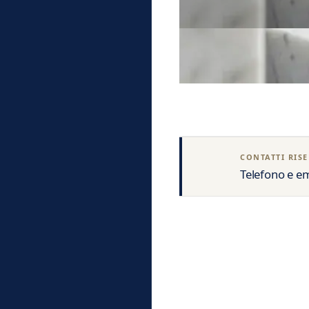
Sicilia
›
Toscana
›
Trentino Alto Adige
›
Umbria
›
Valle d'Aosta
›
Veneto
›
CONTATTI RISE
Telefono e em