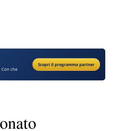
Scopri il programma partner
 e Con che
ionato