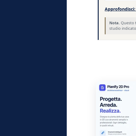
Approfondisci: 
Nota.
Questo te
studio indicato