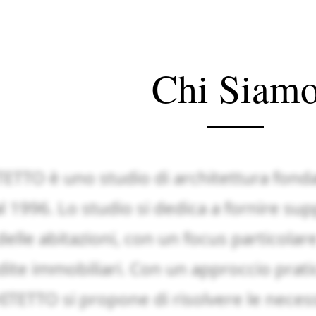
Chi Siam
TTO è uno studio di architettura fonda
al 1996. Lo studio si dedica a fornire sup
elle abitazioni, con un focus particolare 
ite immobiliari. Con un approccio pratic
ETTO si propone di risolvere le necessi