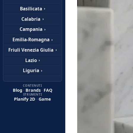
Basilicata
›
Calabria
›
Campania
›
Emilia-Romagna
›
Friuli Venezia Giulia
›
Lazio
›
Liguria
›
Lombardia
›
CONTENUTI
Blog
·
Brands
·
FAQ
Marche
›
STRUMENTI
Planify 2D
·
Game
Molise
›
Piemonte
›
Puglia
›
Sardegna
›