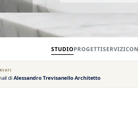
STUDIO
PROGETTI
SERVIZI
CON
RVATI
ail di
Alessandro Trevisanello Architetto