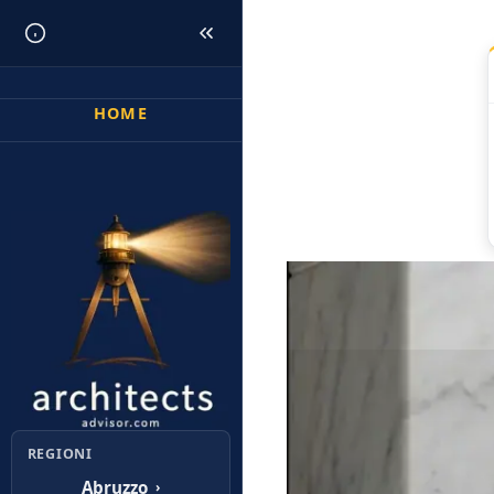
HOME
Sei qui:
Home
Ar
REGIONI
Abruzzo
›