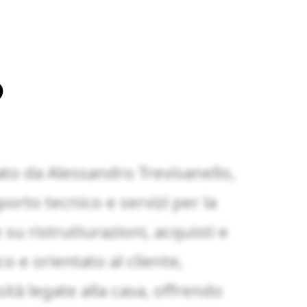
o
to da Alessandro Trevisanello,
porto tecnico e servizi per la
su ristrutturazioni, acquisti e
o e orientato al cliente,
tà legate alla casa, offrendo