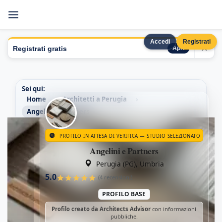
Accedi
Registrati
×
Registrati gratis
Apri
Sei qui:
Home
Architetti a Perugia
Angelini e Partners
PROFILO IN ATTESA DI VERIFICA — STUDIO SELEZIONATO
Angelini e Partners
Perugia (PG), Umbria
Angelini e Partners · Perugia (PG), Umbria · Spec
5.0
(4 recensioni)
PROFILO BASE
Profilo creato da Architects Advisor
con informazioni
pubbliche.