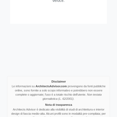
veloce.
Disclaimer
Le informazioni su
ArchitectsAdvisor.com
provengono da fonti pubbliche
online, sono fornite a solo scopo informativo e potrebbero non essere
complete o aggiornate; l'uso è a totale rischio dell'utente.
Non testata
giornalistica (L. 62/2001).
Nota di trasparenza
Architects Advisor è dedicato alla visibilità di studi di architettura e interior
design di fascia medio-alta. Alcuni profili sono in modalità pre-compilata; per