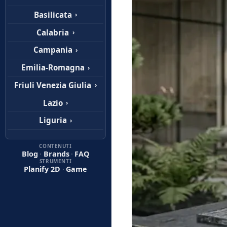
Basilicata
›
Calabria
›
Campania
›
Emilia-Romagna
›
Friuli Venezia Giulia
›
Lazio
›
Liguria
›
Lombardia
›
CONTENUTI
Blog
·
Brands
·
FAQ
Marche
›
STRUMENTI
Planify 2D
·
Game
Molise
›
Piemonte
›
Puglia
›
Sardegna
›