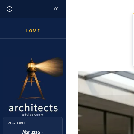
HOME
Sei qui:
Home
Ar
REGIONI
Abruzzo
›