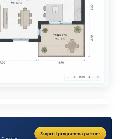
Scopri il programma partner
 e Con che