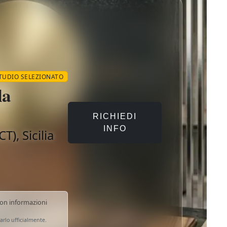
STUDIO SELEZIONATO
la
RICHIEDI
INFO
T), Sicilia
ina di Catania (CT), Sicilia · Specializzazioni: Paesaggista
on informazioni
arlo ufficialmente.