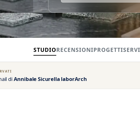
STUDIO
RECENSIONI
PROGETTI
SERVI
RVATI
ail di
Annibale Sicurella laborArch