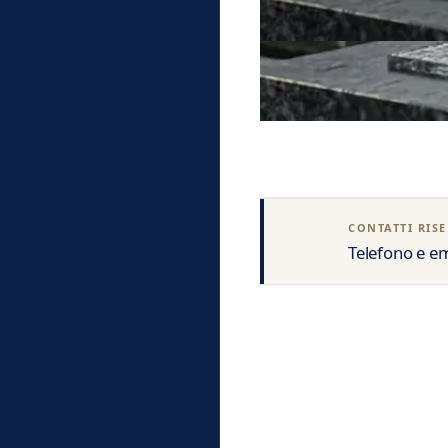
Sicilia
›
Toscana
›
Trentino Alto Adige
›
Umbria
›
Valle d'Aosta
›
Veneto
›
CONTATTI RISE
Telefono e em