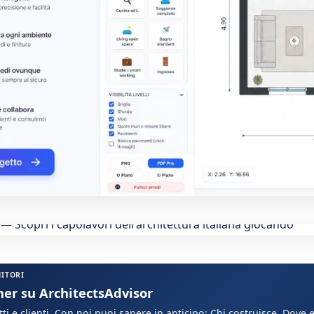
NITORI
ner su ArchitectsAdvisor
ti e clienti. Con noi puoi sapere in anticipo: Chi costruisce, Dove