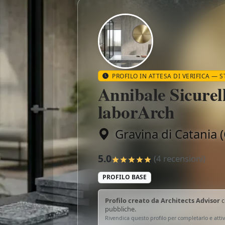
PROFILO IN ATTESA DI VERIFICA — 
Annibale Sicurel
laborArch
Gravina di Catania (C
Annibale Sicurella laborArch · Grav
5.0
(4 recensioni)
PROFILO BASE
Profilo creato da Architects Advisor
c
pubbliche.
Rivendica questo profilo per completarlo e attiv