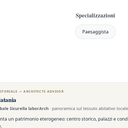
Sblocca: registrati gratis
Specializzazioni
Paesaggista
ITORIALE — ARCHITECTS ADVISOR
Catania
bale Sicurella laborArch
· panoramica sul tessuto abitativo locale
nta un patrimonio eterogeneo: centro storico, palazzi e con
.