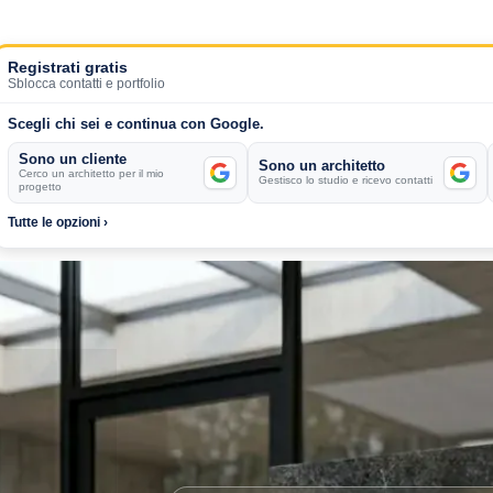
Registrati gratis
Sblocca contatti e portfolio
Scegli chi sei e continua con Google.
Sono un cliente
Sono un architetto
Cerco un architetto per il mio
Gestisco lo studio e ricevo contatti
progetto
Tutte le opzioni ›
chitetti a Catania
Annibale Sicurella laborArch