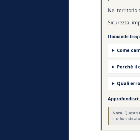
Nel territorio
Sicurezza, imp
Domande freque
Come camb
Perché il 
Quali erro
Approfondisci: 
Nota.
Questo te
studio indicato