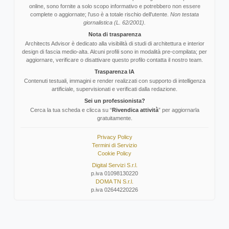
online, sono fornite a solo scopo informativo e potrebbero non essere
complete o aggiornate; l'uso è a totale rischio dell'utente.
Non testata
giornalistica (L. 62/2001).
Nota di trasparenza
Architects Advisor è dedicato alla visibilità di studi di architettura e interior
design di fascia medio-alta. Alcuni profili sono in modalità pre-compilata; per
aggiornare, verificare o disattivare questo profilo contatta il nostro team.
Trasparenza IA
Contenuti testuali, immagini e render realizzati con supporto di intelligenza
artificiale, supervisionati e verificati dalla redazione.
Sei un professionista?
Cerca la tua scheda e clicca su “
Rivendica attività
” per aggiornarla
gratuitamente.
Privacy Policy
Termini di Servizio
Cookie Policy
Digital Servizi S.r.l.
p.iva 01098130220
DOMA TN S.r.l.
p.iva 02644220226