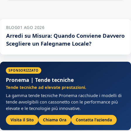
BLOG
01 AGO 2026
Arredi su Misura: Quando Conviene Davvero
Scegliere un Falegname Locale?
SPONSORIZZATO
Pronema | Tende tecniche
Tende tecniche ad elevate prestazioni.
La gamma tende tecniche Pronema racchiude i modelli di
tende avvolgibili con cassonetto con le performance più
elevate e le tecnologie più innovative.
Visita il Sito
Chiama Ora
Contatta l'azienda