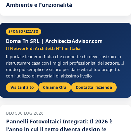
Ambiente e Funzionalità
SPONSORIZZATO
Doma Tn SRL | ArchitectsAdvisor.com
Il Network di Architetti N°1 in Italia
Il portale leader in Italia che connette chi deve costruire o
ristrutturare casa con i migliori professionisti del settore. Il
modo più semplice e sicuro per dare vita al tuo progetto.
con l’utilizzo di materiali di altissimo livello
Visita il Sito
Chiama Ora
Contatta l'azienda
BLOG
30 LUG 2026
Pannelli Fotovoltaici Integrati: Il 2026 è
l'anno in cui il tetto diventa design (e