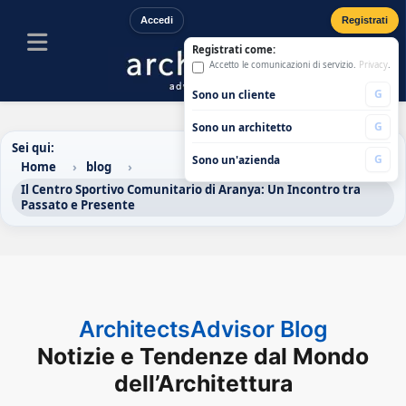
Accedi
Registrati
Registrati come:
Accetto le comunicazioni di servizio.
Privacy
.
G
Sono un cliente
G
Sono un architetto
Sei qui:
G
Sono un'azienda
Home
blog
Il Centro Sportivo Comunitario di Aranya: Un Incontro tra
Passato e Presente
ArchitectsAdvisor Blog
Notizie e Tendenze dal Mondo
dell’Architettura