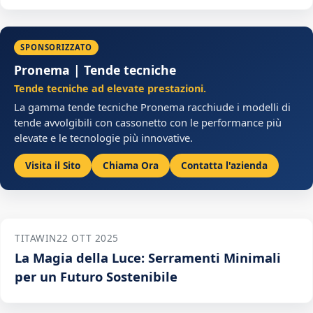
SPONSORIZZATO
Pronema | Tende tecniche
Tende tecniche ad elevate prestazioni.
La gamma tende tecniche Pronema racchiude i modelli di
tende avvolgibili con cassonetto con le performance più
elevate e le tecnologie più innovative.
Visita il Sito
Chiama Ora
Contatta l'azienda
TITAWIN
22 OTT 2025
La Magia della Luce: Serramenti Minimali
per un Futuro Sostenibile