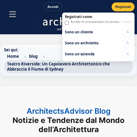
Accedi
Registrati
Registrati come:
Accetto le comunicazioni di servizio.
Privacy
.
G
Sono un cliente
G
Sono un architetto
Sei qui:
G
Sono un'azienda
Home
blog
Teatro Riverside: Un Capolavoro Architettonico che
Abbraccia il Fiume di Sydney
ArchitectsAdvisor Blog
Notizie e Tendenze dal Mondo
dell’Architettura