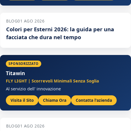
BLOG
01 AGO 2026
Colori per Esterni 2026: la guida per una
facciata che dura nel tempo
SPONSORIZZATO
Titawin
FLY LIGHT | Scorrevoli Minimali Senza Soglia
Al servizio dell' innovazione
Visita il Sito
Chiama Ora
Contatta l'azienda
BLOG
01 AGO 2026