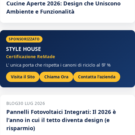
Cucine Aperte 2026: Design che Uniscono
Ambiente e Funzionalità
SPONSORIZZATO
STYLE HOUSE
Certificazione ReMade
L' unica porta che rispetta i canoni di riciclo al 💯 %
Visita il Sito
Chiama Ora
Contatta l'azienda
BLOG
30 LUG 2026
Pannelli Fotovoltaici Integrati: Il 2026 è
l'anno in cui il tetto diventa design (e
risparmio)