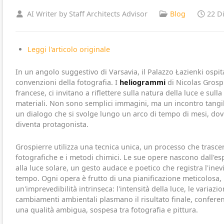
AI Writer by Staff Architects Advisor
Blog
22 D
Leggi l'articolo originale
In un angolo suggestivo di Varsavia, il Palazzo Łazienki ospit
convenzioni della fotografia. I
heliogrammi
di Nicolas Grospi
francese, ci invitano a riflettere sulla natura della luce e sull
materiali. Non sono semplici immagini, ma un incontro tangibile
un dialogo che si svolge lungo un arco di tempo di mesi, dov
diventa protagonista.
Grospierre utilizza una tecnica unica, un processo che trasc
fotografiche e i metodi chimici. Le sue opere nascono dall'esp
alla luce solare, un gesto audace e poetico che registra l'inev
tempo. Ogni opera è frutto di una pianificazione meticolosa,
un'imprevedibilità intrinseca: l'intensità della luce, le variazi
cambiamenti ambientali plasmano il risultato finale, confer
una qualità ambigua, sospesa tra fotografia e pittura.