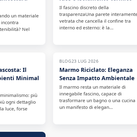
Il fascino discreto della
trasparenzaUna parete interament
ando un materiale
vetrata che cancella il confine tra
 incontra
interno ed esterno: è la…
tenibilità? Nel
BLOG
23 LUG 2026
scosta: Il
Marmo Riciclato: Eleganza
ienti Minimal
Senza Impatto Ambientale
Il marmo resta un materiale di
innegabile fascino, capace di
 minimalismo: più
trasformare un bagno o una cucina 
più ogni dettaglio
un manifesto di elegan…
la luce, forse