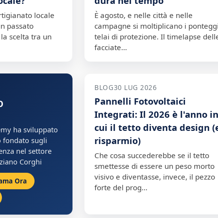
ocale?
dura nel tempo
artigianato locale
È agosto, e nelle città e nelle
un passato
campagne si moltiplicano i ponteggi
la scelta tra un
telai di protezione. Il timelapse dell
facciate…
BLOG
30 LUG 2026
Pannelli Fotovoltaici
O
Integrati: Il 2026 è l'anno i
cui il tetto diventa design (
my ha sviluppato
risparmio)
 fondato sugli
ienza nel settore
Che cosa succederebbe se il tetto
ziano Corghi
smettesse di essere un peso morto
visivo e diventasse, invece, il pezzo
ama Ora
forte del prog…