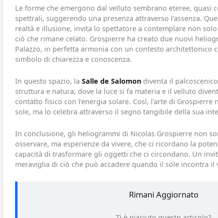
Le forme che emergono dal velluto sembrano eteree, quasi c
spettrali, suggerendo una presenza attraverso l'assenza. Quest
realtà e illusione, invita lo spettatore a contemplare non solo
ciò che rimane celato. Grospierre ha creato due nuovi heliogr
Palazzo, in perfetta armonia con un contesto architettonico 
simbolo di chiarezza e conoscenza.
In questo spazio, la
Salle de Salomon
diventa il palcoscenico
struttura e natura, dove la luce si fa materia e il velluto dive
contatto fisico con l'energia solare. Così, l'arte di Grospierre no
sole, ma lo celebra attraverso il segno tangibile della sua in
In conclusione, gli heliogrammi di Nicolas Grospierre non s
osservare, ma esperienze da vivere, che ci ricordano la potenz
capacità di trasformare gli oggetti che ci circondano. Un invito
meraviglia di ciò che può accadere quando il sole incontra il 
Rimani Aggiornato
Ti è piaciuto questo articolo?