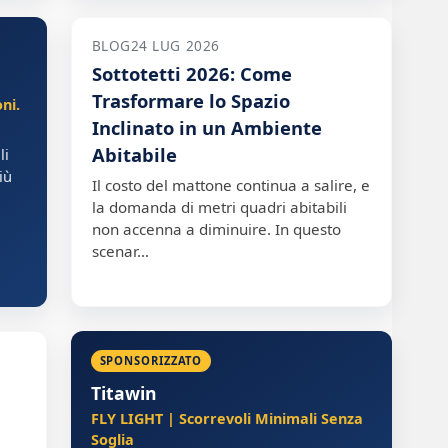
BLOG
24 LUG 2026
Sottotetti 2026: Come
Trasformare lo Spazio
ni.
Inclinato in un Ambiente
Abitabile
li
iù
Il costo del mattone continua a salire, e
.
la domanda di metri quadri abitabili
non accenna a diminuire. In questo
scenar…
SPONSORIZZATO
Titawin
FLY LIGHT | Scorrevoli Minimali Senza
Soglia