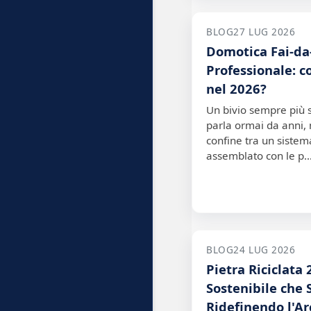
BLOG
27 LUG 2026
Domotica Fai-da
Professionale: 
nel 2026?
Un bivio sempre più
parla ormai da anni, 
confine tra un siste
assemblato con le p
BLOG
24 LUG 2026
Pietra Riciclata 
Sostenibile che 
Ridefinendo l'Ar