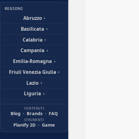
REGIONI
Abruzzo
›
Basilicata
›
Calabria
›
Campania
›
Emilia-Romagna
›
Friuli Venezia Giulia
›
Lazio
›
Liguria
›
Lombardia
›
CONTENUTI
Blog
·
Brands
·
FAQ
Marche
›
STRUMENTI
Planify 2D
·
Game
Molise
›
Piemonte
›