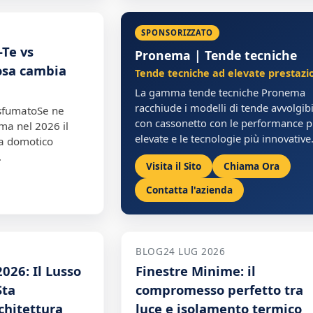
SPONSORIZZATO
-Te vs
Pronema | Tende tecniche
cosa cambia
Tende tecniche ad elevate prestazio
La gamma tende tecniche Pronema
racchiude i modelli di tende avvolgibi
 sfumatoSe ne
con cassonetto con le performance p
ma nel 2026 il
elevate e le tecnologie più innovative
ma domotico
…
Visita il Sito
Chiama Ora
Contatta l'azienda
BLOG
24 LUG 2026
2026: Il Lusso
Finestre Minime: il
Sta
compromesso perfetto tra
chitettura
luce e isolamento termico