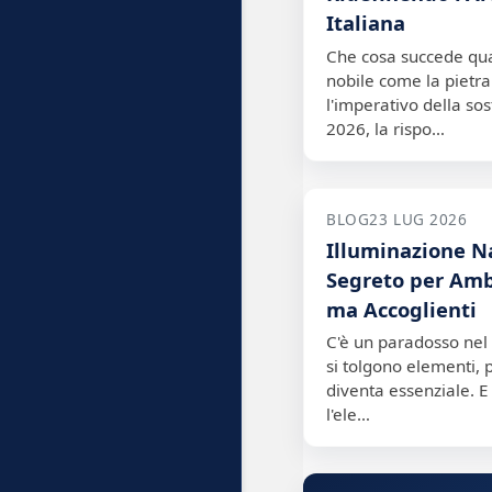
Italiana
Che cosa succede qu
nobile come la pietra
l'imperativo della sos
2026, la rispo…
BLOG
23 LUG 2026
Illuminazione Na
Segreto per Amb
ma Accoglienti
C'è un paradosso nel
si tolgono elementi, 
diventa essenziale. E 
l'ele…