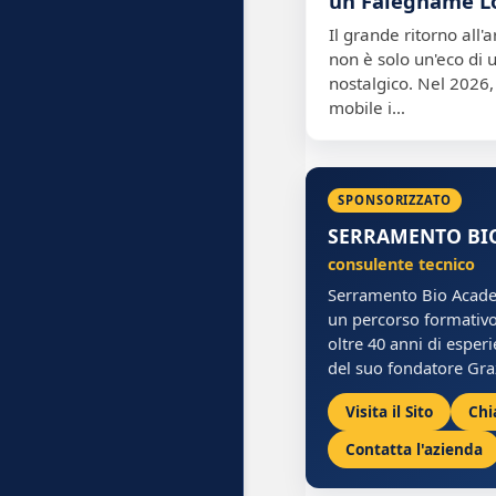
un Falegname L
Il grande ritorno all'
non è solo un'eco di 
nostalgico. Nel 2026, 
mobile i…
SPONSORIZZATO
SERRAMENTO BI
consulente tecnico
Serramento Bio Acade
un percorso formativo
oltre 40 anni di esper
del suo fondatore Gra
Visita il Sito
Chi
Contatta l'azienda