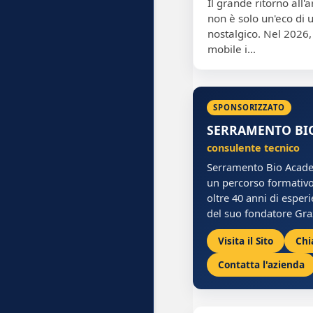
Il grande ritorno all'
non è solo un'eco di 
nostalgico. Nel 2026, 
mobile i…
SPONSORIZZATO
SERRAMENTO BI
consulente tecnico
Serramento Bio Acade
un percorso formativo
oltre 40 anni di esper
del suo fondatore Gra
Visita il Sito
Chi
Contatta l'azienda