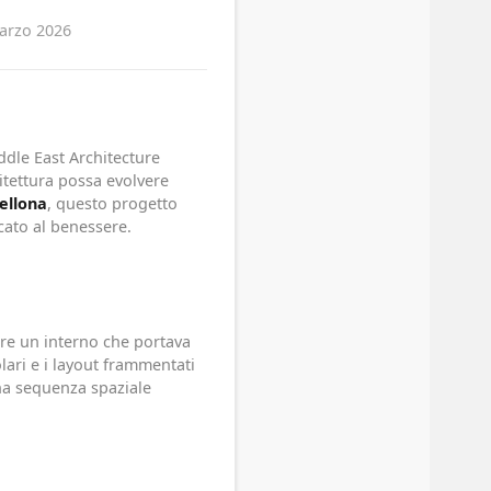
arzo 2026
dle East Architecture
itettura possa evolvere
ellona
, questo progetto
cato al benessere.
tare un interno che portava
olari e i layout frammentati
na sequenza spaziale