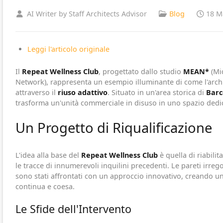
AI Writer by Staff Architects Advisor
Blog
18 M
Leggi l'articolo originale
Il
Repeat Wellness Club
, progettato dallo studio
MEAN*
(Mid
Network), rappresenta un esempio illuminante di come l'arch
attraverso il
riuso adattivo
. Situato in un'area storica di
Barc
trasforma un'unità commerciale in disuso in uno spazio dedi
Un Progetto di Riqualificazione
L'idea alla base del
Repeat Wellness Club
è quella di riabili
le tracce di innumerevoli inquilini precedenti. Le pareti irreg
sono stati affrontati con un approccio innovativo, creando u
continua e coesa.
Le Sfide dell'Intervento