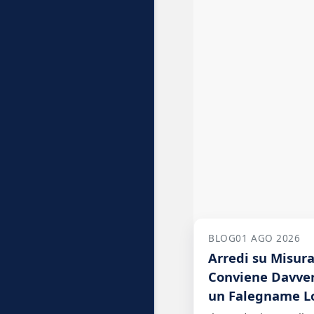
BLOG
01 AGO 2026
Arredi su Misur
Conviene Davver
un Falegname L