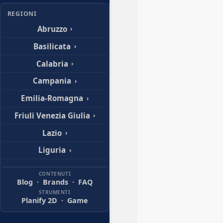
REGIONI
Abruzzo
›
Basilicata
›
Calabria
›
Campania
›
Emilia-Romagna
›
Friuli Venezia Giulia
›
Lazio
›
Liguria
›
Lombardia
›
CONTENUTI
Blog
·
Brands
·
FAQ
Marche
›
STRUMENTI
Planify 2D
·
Game
Molise
›
Piemonte
›