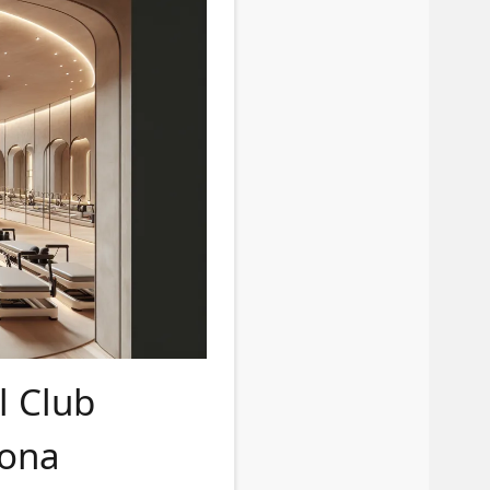
Il Club
lona