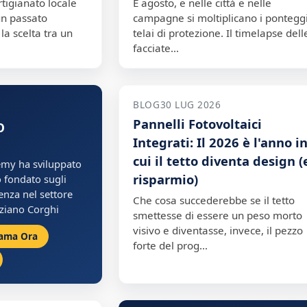
artigianato locale
È agosto, e nelle città e nelle
un passato
campagne si moltiplicano i ponteggi
la scelta tra un
telai di protezione. Il timelapse dell
facciate…
BLOG
30 LUG 2026
Pannelli Fotovoltaici
O
Integrati: Il 2026 è l'anno i
cui il tetto diventa design (
my ha sviluppato
risparmio)
 fondato sugli
ienza nel settore
Che cosa succederebbe se il tetto
ziano Corghi
smettesse di essere un peso morto
visivo e diventasse, invece, il pezzo
ama Ora
forte del prog…