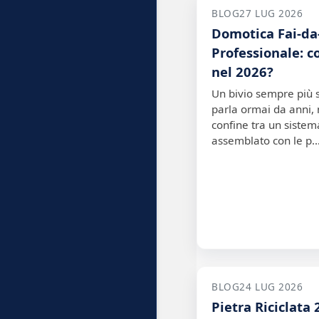
BLOG
27 LUG 2026
Domotica Fai-da
Professionale: 
nel 2026?
Un bivio sempre più
parla ormai da anni, 
confine tra un siste
assemblato con le p
BLOG
24 LUG 2026
Pietra Riciclata 