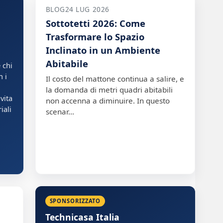
BLOG
24 LUG 2026
Sottotetti 2026: Come
Trasformare lo Spazio
Inclinato in un Ambiente
a
Abitabile
 chi
n i
Il costo del mattone continua a salire, e
la domanda di metri quadri abitabili
vita
non accenna a diminuire. In questo
iali
scenar…
SPONSORIZZATO
Technicasa Italia