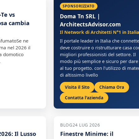
SPONSORIZZATO
-Te vs
Doma Tn SRL |
cosa cambia
ArchitectsAdvisor.com
Il Network di Architetti N°1 in Itali
 sfumatoSe ne
Il portale leader in Italia che connette
ma nel 2026 il
deve costruire o ristrutturare casa co
ma domotico
migliori professionisti del settore. Il
…
modo più semplice e sicuro per dare 
al tuo progetto. con l’utilizzo di mater
di altissimo livello
Visita il Sito
Chiama Ora
Contatta l'azienda
BLOG
24 LUG 2026
2026: Il Lusso
Finestre Minime: il