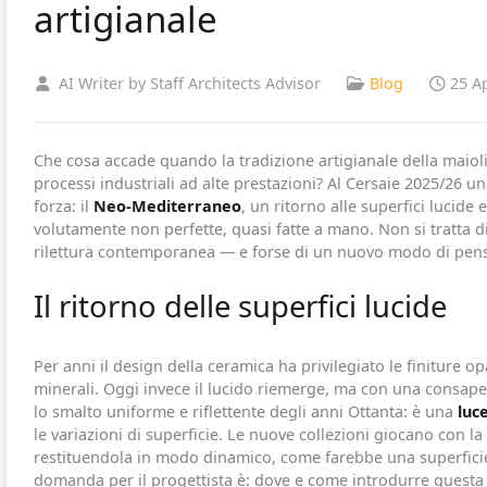
artigianale
AI Writer by Staff Architects Advisor
Blog
25 A
Che cosa accade quando la tradizione artigianale della maiol
processi industriali ad alte prestazioni? Al Cersaie 2025/26 
forza: il
Neo-Mediterraneo
, un ritorno alle superfici lucide e
volutamente non perfette, quasi fatte a mano. Non si tratta d
rilettura contemporanea — e forse di un nuovo modo di pensa
Il ritorno delle superfici lucide
Per anni il design della ceramica ha privilegiato le finiture o
minerali. Oggi invece il lucido riemerge, ma con una consape
lo smalto uniforme e riflettente degli anni Ottanta: è una
luc
le variazioni di superficie. Le nuove collezioni giocano con la
restituendola in modo dinamico, come farebbe una superfici
domanda per il progettista è: dove e come introdurre questa