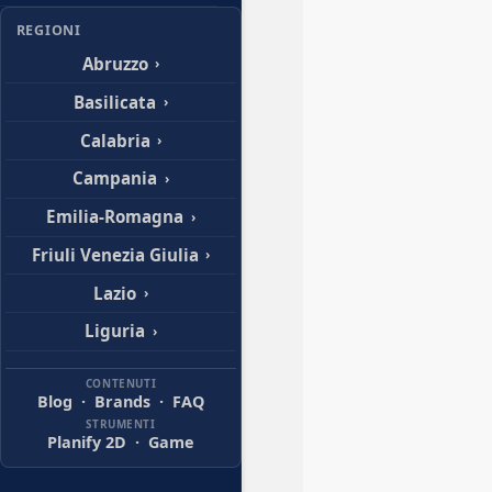
REGIONI
Abruzzo
›
Basilicata
›
Calabria
›
Campania
›
Emilia-Romagna
›
Friuli Venezia Giulia
›
Lazio
›
Liguria
›
Lombardia
›
CONTENUTI
Blog
·
Brands
·
FAQ
Marche
›
STRUMENTI
Planify 2D
·
Game
Molise
›
Piemonte
›