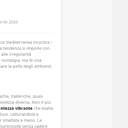
prile 2026
ica mediterranea incontra i
una tendenza si impone con
 alle irregolarità
i nostalgia, ma di una
re la pelle degli ambienti.
pache, materiche, quasi
volezza diversa. Non è più
entezza vibrante
che esalta
 luce, catturandola e
e smaltata a mano. La
 luminosità senza cadere