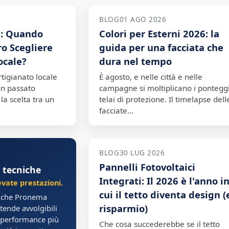
BLOG
01 AGO 2026
a: Quando
Colori per Esterni 2026: la
o Scegliere
guida per una facciata che
ocale?
dura nel tempo
artigianato locale
È agosto, e nelle città e nelle
un passato
campagne si moltiplicano i ponteggi
la scelta tra un
telai di protezione. Il timelapse dell
facciate…
BLOG
30 LUG 2026
Pannelli Fotovoltaici
 tecniche
Integrati: Il 2026 è l'anno i
evate prestazioni.
cui il tetto diventa design (
iche Pronema
risparmio)
tende avvolgibili
 performance più
Che cosa succederebbe se il tetto