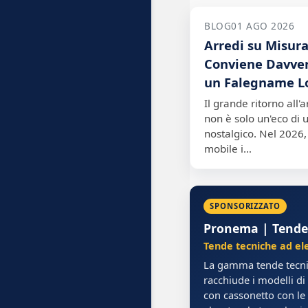
BLOG
01 AGO 2026
Arredi su Misur
Conviene Davver
un Falegname L
Il grande ritorno all'
non è solo un'eco di 
nostalgico. Nel 2026, 
mobile i…
SPONSORIZZATO
Pronema | Tende
Tende tecniche ad el
La gamma tende tecn
racchiude i modelli di 
con cassonetto con le