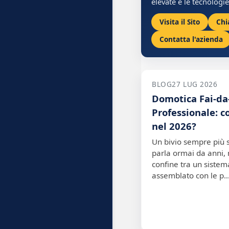
elevate e le tecnologie
Visita il Sito
Chi
Contatta l'azienda
BLOG
27 LUG 2026
Domotica Fai-da
Professionale: 
nel 2026?
Un bivio sempre più
parla ormai da anni, 
confine tra un siste
assemblato con le p