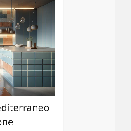
editerraneo
one