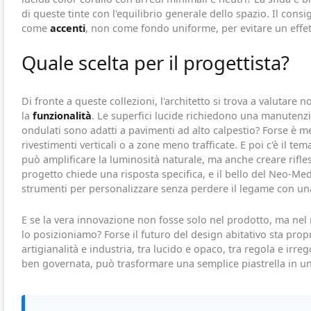
di queste tinte con l'equilibrio generale dello spazio. Il consig
come
accenti
, non come fondo uniforme, per evitare un effet
Quale scelta per il progettista?
Di fronte a queste collezioni, l'architetto si trova a valutare 
la
funzionalità
. Le superfici lucide richiedono una manutenzion
ondulati sono adatti a pavimenti ad alto calpestio? Forse è meg
rivestimenti verticali o a zone meno trafficate. E poi c'è il tem
può amplificare la luminosità naturale, ma anche creare rifles
progetto chiede una risposta specifica, e il bello del Neo-Me
strumenti per personalizzare senza perdere il legame con una
E se la vera innovazione non fosse solo nel prodotto, ma nel
lo posizioniamo? Forse il futuro del design abitativo sta prop
artigianalità e industria, tra lucido e opaco, tra regola e irre
ben governata, può trasformare una semplice piastrella in u