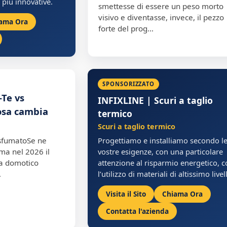
 più innovative.
smettesse di essere un peso morto
visivo e diventasse, invece, il pezzo
ama Ora
forte del prog…
SPONSORIZZATO
-Te vs
INFIXLINE | Scuri a taglio
cosa cambia
termico
Scuri a taglio termico
 sfumatoSe ne
Progettiamo e installiamo secondo l
ma nel 2026 il
vostre esigenze, con una particolare
ma domotico
attenzione al risparmio energetico, 
…
l’utilizzo di materiali di altissimo livel
Visita il Sito
Chiama Ora
Contatta l'azienda