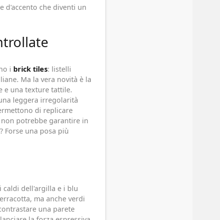
te d'accento che diventi un
ntrollate
no i
brick tiles
: listelli
liane. Ma la vera novità è la
e una texture tattile.
na leggera irregolarità
ermettono di replicare
 non potrebbe garantire in
ff? Forse una posa più
aldi dell'argilla e i blu
terracotta, ma anche verdi
 contrastare una parete
ilanciare la forza espressiva