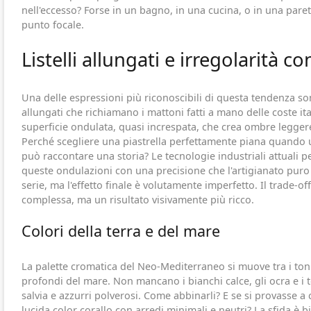
nell'eccesso? Forse in un bagno, in una cucina, o in una pare
punto focale.
Listelli allungati e irregolarità co
Una delle espressioni più riconoscibili di questa tendenza so
allungati che richiamano i mattoni fatti a mano delle coste ita
superficie ondulata, quasi increspata, che crea ombre leggere 
Perché scegliere una piastrella perfettamente piana quando u
può raccontare una storia? Le tecnologie industriali attuali p
queste ondulazioni con una precisione che l'artigianato puro
serie, ma l'effetto finale è volutamente imperfetto. Il trade-o
complessa, ma un risultato visivamente più ricco.
Colori della terra e del mare
La palette cromatica del Neo-Mediterraneo si muove tra i toni c
profondi del mare. Non mancano i bianchi calce, gli ocra e i 
salvia e azzurri polverosi. Come abbinarli? E se si provasse a
lucida color corallo con arredi minimali e neutri? La sfida è b